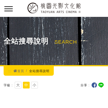
:::
全站搜尋說明
SEARCH
:::
首頁
全站搜尋說明
大
中
小
字級
分享