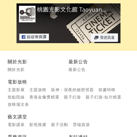
關於光影
最新公告
關於光影
最新公告
電影放映
主題影展
主題放映
延伸：深夜的秘密習題
節慶特映
焦點院線
香港金像獎精選
親子幻遊
親子幻遊-短片精選
放映場次表
藝文講堂
電影講座
影視推廣
親子活動
雲端資源
票務資訊
友站連結