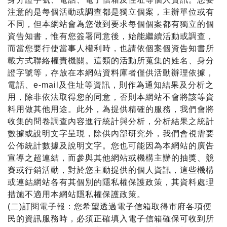
注意的是每個活動或調查都是獨立個案，主辦單位或有
不同，但本網站會為您做到要求每個個案都有獨立的個
資告知書，惟有您簽署同意後，始能繼續活動或調查，
而當您要行使當事人權利時，也請依個案個資告知書所
載方式聯絡權責機關。這類的活動所蒐集的姓名、身分
證字號等，存放在本網站資料庫者僅供活動辦理依據，
電話、e-mail及住址等資訊，則作為通知結果及分析之
用，除非依法取得您的同意，否則本網站不會將該等資
料用做其他用途。此外，為提供精確的服務，我們會將
收集的問卷調查內容進行統計與分析，分析結果之統計
數據或說明文字呈現，除供內部研究外，我們會視需要
公佈統計數據及說明文字。您也可能因為本網站的廣告
宣導之超連結，而參與其他網站或機構主辦的抽獎、競
賽或行銷活動，對於您主動提供的個人資訊，這些機構
或連結網站各有其個別的隱私權保護政策，其資料處理
措施不適用本網站隱私權保護政策。
(二)訂閱電子報：您希望透過電子信箱取得市府各項便
民的資訊服務時，必須正確填入電子信箱確保可收到所