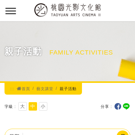
:::
親子活動
FAMILY ACTIVITIES
:::
首頁
藝文講堂
親子活動
大
中
小
字級
分享