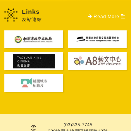
Links
Read More
友站連結
PAGE TOP
(03)335-7745