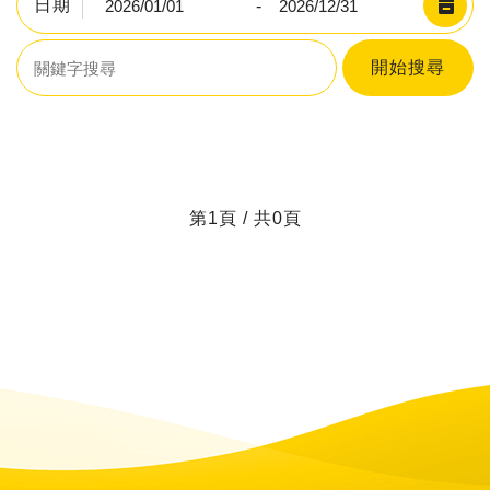
日期
-
開始搜尋
第1頁 / 共0頁