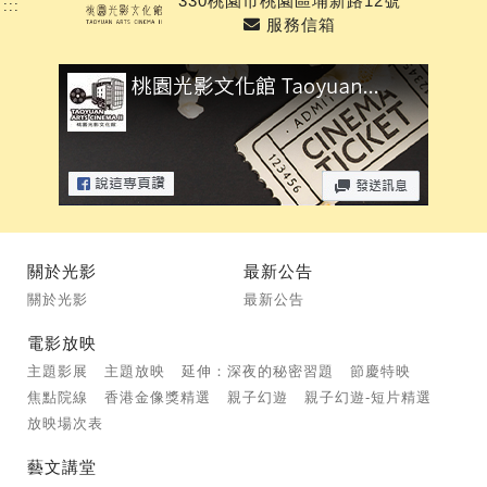
330桃園市桃園區埔新路12號
:::
服務信箱
關於光影
最新公告
關於光影
最新公告
電影放映
主題影展
主題放映
延伸：深夜的秘密習題
節慶特映
焦點院線
香港金像獎精選
親子幻遊
親子幻遊-短片精選
放映場次表
藝文講堂