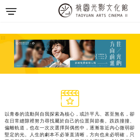
:::
字級
大
中
小
分享
:::
以青春的流動與自我探索為核心，或許平凡、甚至無名，卻
在日常縫隙裡努力尋找屬於自己的位置與節奏。跌跌撞撞、
偏離軌道，也在一次次選擇與偶然中，逐漸靠近內心微弱卻
堅定的光。人生的劇本不必筆直清晰，方向也未必明確，只