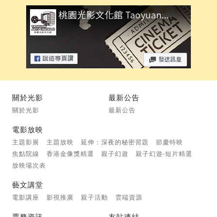
關於光影
最新公告
關於光影
最新公告
電影放映
主題影展
主題放映
延伸：深夜的秘密習題
節慶特映
焦點院線
香港金像獎精選
親子幻遊
親子幻遊-短片精選
放映場次表
藝文講堂
電影講座
影視推廣
親子活動
雲端資源
票務資訊
友站連結