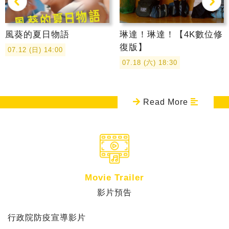
風葵的夏日物語
琳達！琳達！【4K數位修
復版】
07.12 (日) 14:00
星星的孩子
幸福之路
重擊人生
再見UFO
SCARLET永無止境的史
下課時間－失物招領箱
會計師
之後的我們
放飛旅行團
尋秦記
湯姆貓與傑利鼠【國語配
艾德蒙與露西－河裡的寶
07.18 (六) 18:30
嘉蕾
音版】
物
07.04 (六) 18:30
08.08 (六) 18:50
07.19 (日) 14:00
07.05 (日) 14:00
07.11 (六) 14:00
07.11 (六) 18:20
08.16 (日) 14:00
08.01 (六) 18:30
07.25 (六) 18:50
07.04 (六) 14:00
07.18 (六) 14:00
07.11 (六) 14:00
Read More
Movie Trailer
影片預告
預
行政院防疫宣導影片