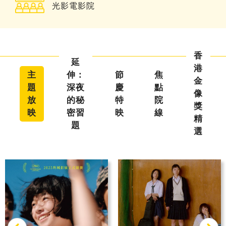
光影電影院
香
延
港
主
伸：
節
焦
金
題
深夜
慶
點
像
放
的秘
特
院
獎
映
密習
映
線
精
題
選